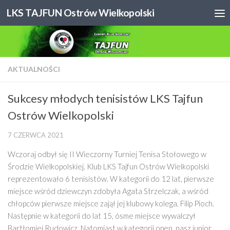
LKS TAJFUN Ostrów Wielkopolski
Skip to content
AKTUALNOŚCI
Sukcesy młodych tenisistów LKS Tajfun
Ostrów Wielkopolski
7 CZERWCA 2021
Wczoraj odbył się II Wieczorny Turniej Tenisa Stołowego w
Środzie Wielkopolskiej. Klub LKS Tajfun Ostrów Wielkopolski
reprezentowało 6 tenisistów. W kategorii do 12 lat, pierwsze
miejsce wśród dziewczyn zdobyła Agata Strzelczak, a wśród
chłopców pierwsze miejsce zajął jej klubowy kolega, Filip Pioch.
Następnie w kategorii do lat 15, ósme miejsce wywalczył
Bartłomiej Rudowicz. Natomiast w kategorii open, nasz junior,