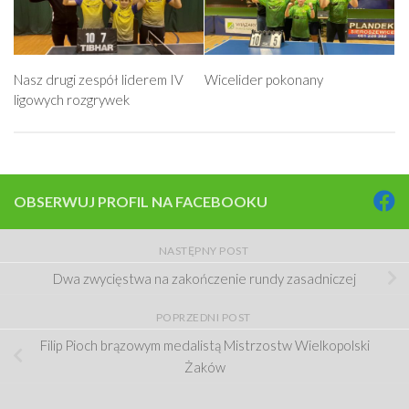
Nasz drugi zespół liderem IV
Wicelider pokonany
ligowych rozgrywek
OBSERWUJ PROFIL NA FACEBOOKU
NASTĘPNY POST
Dwa zwycięstwa na zakończenie rundy zasadniczej
POPRZEDNI POST
Filip Pioch brązowym medalistą Mistrzostw Wielkopolski
Żaków