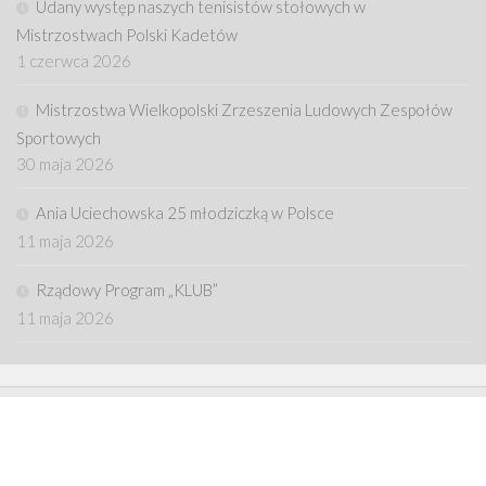
Udany występ naszych tenisistów stołowych w
Mistrzostwach Polski Kadetów
1 czerwca 2026
Mistrzostwa Wielkopolski Zrzeszenia Ludowych Zespołów
Sportowych
30 maja 2026
Ania Uciechowska 25 młodziczką w Polsce
11 maja 2026
Rządowy Program „KLUB”
11 maja 2026