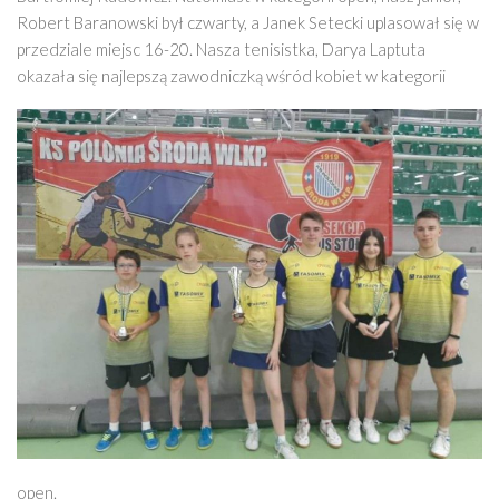
Robert Baranowski był czwarty, a Janek Setecki uplasował się w
przedziale miejsc 16-20. Nasza tenisistka, Darya Laptuta
okazała się najlepszą
zawodniczką wśród kobiet w kategorii
open.