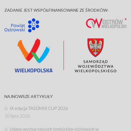
ZADANIE JEST WSPÓŁFINANSOWANE ZE ŚRODKÓW:
NAJNOWSZE ARTYKUŁY
IX edycja TASOMIX CUP 2026
10 lipca 2026
Udany występ naszych tenisistów stołowych w