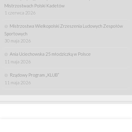
Mistrzostwach Polski Kadetów
1 czerwca 2026
Mistrzostwa Wielkopolski Zrzeszenia Ludowych Zespołów
Sportowych
30 maja 2026
Ania Uciechowska 25 młodziczką w Polsce
11 maja 2026
Rządowy Program „KLUB”
11 maja 2026