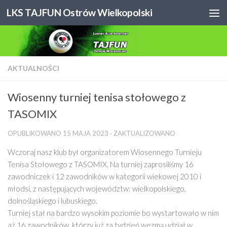
LKS TAJFUN Ostrów Wielkopolski
Skip to content
AKTUALNOŚCI
Wiosenny turniej tenisa stołowego z
TASOMIX
OPUBLIKOWANO
15 MAJA 2023
· ZAKTUALIZOWANO
Wczoraj nasz klub był organizatorem Wiosennego Turnieju
Tenisa Stołowego z TASOMIX. Na turniej zaprosiliśmy 16
zawodniczek i 12 zawodników w kategorii wiekowej 2010 i
młodsi, z następujących województw: wielkopolskiego,
dolnośląskiego i lubuskiego.
Turniej stał na bardzo wysokim poziomie bo wystartowało w nim
aż 16 zawodników, którzy już za tydzień wezmą udział w