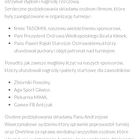
otrzymał dyplom i nagrodę rzeczową.
Serdeczne podziękowania składamy osobom i firmom, które
były zaangażowane w organizację turnieju:-
firmie TASOMIX, naszemu wieloletniemu sponsorowi,
Pani Prezydent Ostrowa Wielkopolskiego Beata Klimek,
Panu Paweł Rajski Staroście Ostrowskiemu,którzy
ufundowali puchary i objęli patronat nad turniejem.
Ponadto, jak zawsze mogliśmy liczyć na naszych sponsorów,
którzy ufundowali nagrody i pakiety startowe dla zawodników:
Zbiorniki Powolny,
Aga-Sport Gliwice,
Piekarnia MIMA,
Gamex-FB Antczak
Osobne podziękowania składamy Panu Andrzejowi
Wawrzyniakowi, sędziemu który sprawnie poprowadził turniej
oraz OneView za oprawę medialną i wszystkim osobom, które