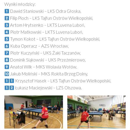
Wyniki młodzicy:
Dawid Staniowski – LKS Odra Głoska,
Filip Pioch – LKS Tajfun Ostrów Wielkopolski,
Artom Hrytsenko – LKTS Luvena Luboń,
Piotr Matkowski – LKTS Luvena Luboń,
Tymon Kokot – LKS Tajfun Ostrów Wielkopolski,
Kuba Operacz – AZS Wrocław,
Piotr Kuczyński – UKS Żaki Taczanów,
Dominik Siąkowski – UKS Przeźmierowo,
Anatol Wilk – MKS Wolavia Wołów,
Jakub Moliński – MKS Rokita Brzeg Dolny,
Krzysztof Hasek – LKS Tajfun Ostrów Wielkopolski,
Łukasz Maciejewski – LZS Olszowa.