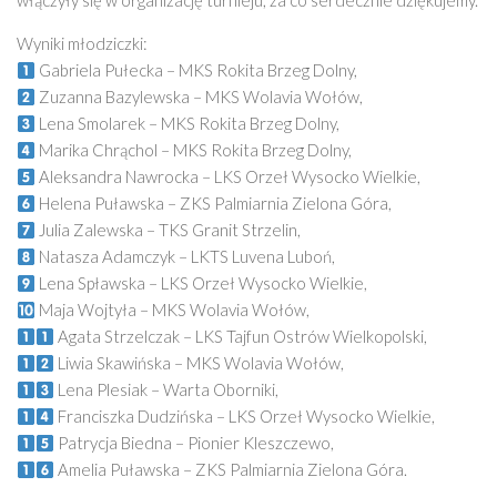
włączyły się w organizację turnieju, za co serdecznie dziękujemy.
Wyniki młodziczki:
Gabriela Pułecka – MKS Rokita Brzeg Dolny,
Zuzanna Bazylewska – MKS Wolavia Wołów,
Lena Smolarek – MKS Rokita Brzeg Dolny,
Marika Chrąchol – MKS Rokita Brzeg Dolny,
Aleksandra Nawrocka – LKS Orzeł Wysocko Wielkie,
Helena Puławska – ZKS Palmiarnia Zielona Góra,
Julia Zalewska – TKS Granit Strzelin,
Natasza Adamczyk – LKTS Luvena Luboń,
Lena Spławska – LKS Orzeł Wysocko Wielkie,
Maja Wojtyła – MKS Wolavia Wołów,
Agata Strzelczak – LKS Tajfun Ostrów Wielkopolski,
Liwia Skawińska – MKS Wolavia Wołów,
Lena Plesiak – Warta Oborniki,
Franciszka Dudzińska – LKS Orzeł Wysocko Wielkie,
Patrycja Biedna – Pionier Kleszczewo,
Amelia Puławska – ZKS Palmiarnia Zielona Góra.