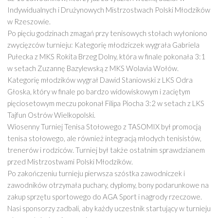
Indywidualnych i Drużynowych Mistrzostwach Polski Młodzików
w Rzeszowie.
Po pięciu godzinach zmagań przy tenisowych stołach wyłoniono
zwycięzców turnieju: Kategorię młodziczek wygrała Gabriela
Pułecka z MKS Rokita Brzeg Dolny, która w finale pokonała 3:1
w setach Zuzannę Bazylewską z MKS Wolavia Wołów.
Kategorię młodzików wygrał Dawid Staniowski z LKS Odra
Głoska, który w finale po bardzo widowiskowym i zaciętym
pięciosetowym meczu pokonał Filipa Piocha 3:2 w setach z LKS
Tajfun Ostrów Wielkopolski.
Wiosenny Turniej Tenisa Stołowego z TASOMIX był promocją
tenisa stołowego, ale również integracją młodych tenisistów,
trenerów i rodziców. Turniej był także ostatnim sprawdzianem
przed Mistrzostwami Polski Młodzików.
Po zakończeniu turnieju pierwsza szóstka zawodniczek i
zawodników otrzymała puchary, dyplomy, bony podarunkowe na
zakup sprzętu sportowego do AGA Sport i nagrody rzeczowe.
Nasi sponsorzy zadbali, aby każdy uczestnik startujący w turnieju