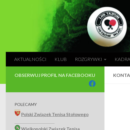
Skip to content
AKTUALNOŚCI
KLUB
ROZGRYWKI
KADR
OBSERWUJ PROFIL NA FACEBOOKU
KONTA
POLECAMY
Polski Związek Tenisa Stołowego
_______________________
Wielkopolski Związek Tenisa