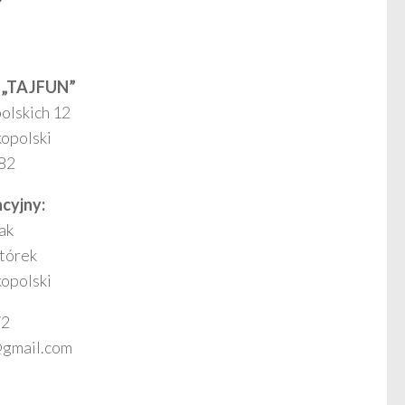
 „TAJFUN”
olskich 12
opolski
 82
cyjny:
ak
Wtórek
opolski
72
@gmail.com