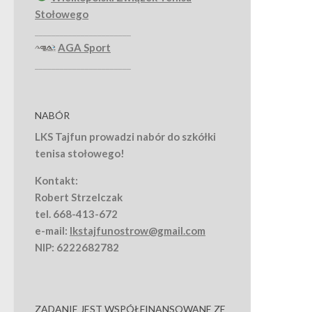
Stołowego
_______________________
AGA Sport
_______________________
NABÓR
LKS Tajfun prowadzi nabór do szkółki
tenisa stołowego!
Kontakt:
Robert Strzelczak
tel. 668-413-672
e-mail:
lkstajfunostrow@gmail.com
NIP: 6222682782
ZADANIE JEST WSPÓŁFINANSOWANE ZE