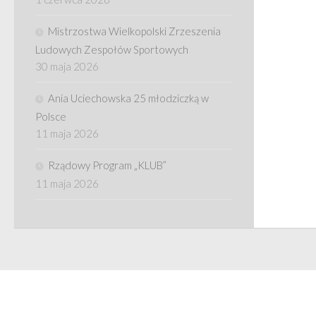
Mistrzostwa Wielkopolski Zrzeszenia
Ludowych Zespołów Sportowych
30 maja 2026
Ania Uciechowska 25 młodziczką w
Polsce
11 maja 2026
Rządowy Program „KLUB”
11 maja 2026