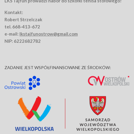
LKS Tajfun prowadzi nabór do szkółki tenisa stołowego!
Kontakt:
Robert Strzelczak
tel. 668-413-672
e-mail:
lkstajfunostrow@gmail.com
NIP: 6222682782
ZADANIE JEST WSPÓŁFINANSOWANE ZE ŚRODKÓW: