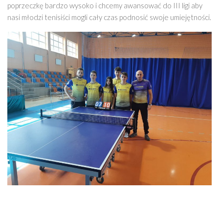
poprzeczkę bardzo wysoko i chcemy awansować do III ligi aby
nasi młodzi tenisiści mogli cały czas podnosić swoje umiejętności.