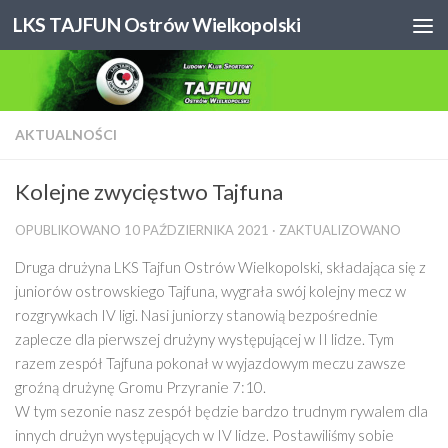
LKS TAJFUN Ostrów Wielkopolski
Skip to content
AKTUALNOŚCI
Kolejne zwycięstwo Tajfuna
OPUBLIKOWANO
10 PAŹDZIERNIKA 2021
· ZAKTUALIZOWANO
Druga drużyna LKS Tajfun Ostrów Wielkopolski, składająca się z
juniorów ostrowskiego Tajfuna, wygrała swój kolejny mecz w
rozgrywkach IV ligi. Nasi juniorzy stanowią bezpośrednie
zaplecze dla pierwszej drużyny występującej w II lidze. Tym
razem zespół Tajfuna pokonał w wyjazdowym meczu zawsze
groźną drużynę Gromu Przyranie 7:10.
W tym sezonie nasz zespół będzie bardzo trudnym rywalem dla
innych drużyn występujących w IV lidze. Postawiliśmy sobie