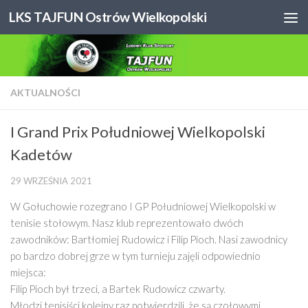
LKS TAJFUN Ostrów Wielkopolski
Skip to content
AKTUALNOŚCI
I Grand Prix Południowej Wielkopolski
Kadetów
29 WRZEŚNIA 2021
W Gołuchowie rozegrano I GP Południowej Wielkopolski w
tenisie stołowym. Nasz klub reprezentowało dwóch
zawodników: Bartłomiej Rudowicz i Filip Pioch. Nasi zawodnicy
po bardzo dobrej grze w tym turnieju zajęli odpowiednio
miejsca:
Filip Pioch był trzeci, a Bartek Rudowicz czwarty.
Młodzi tenisiści kolejny raz potwierdzili, że są czołowymi