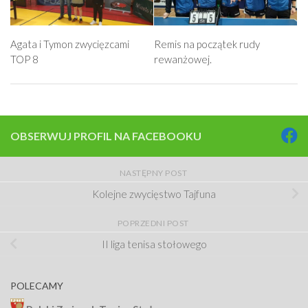
Agata i Tymon zwycięzcami
Remis na początek rudy
TOP 8
rewanżowej.
OBSERWUJ PROFIL NA FACEBOOKU
NASTĘPNY POST
Kolejne zwycięstwo Tajfuna
POPRZEDNI POST
II liga tenisa stołowego
POLECAMY