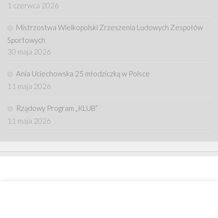
1 czerwca 2026
Mistrzostwa Wielkopolski Zrzeszenia Ludowych Zespołów
Sportowych
30 maja 2026
Ania Uciechowska 25 młodziczką w Polsce
11 maja 2026
Rządowy Program „KLUB”
11 maja 2026