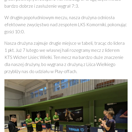
bardzo dobrze i zasłużenie wygrał 7:3.
W drugim popołudniowym meczu, nasza drużyna odniosła
efektowne zwycięstwo nad zespołem LKS Komorniki, pokonując
gości 10:0.
Nasza drużyna zajmuje drugie miejsce w tabeli, tracąc do lidera
1 pkt. Już 7 lutego we własnej hali rozegramy mecz z liderem
KTS Wicher Lisiec Wielki. Ten mecz ma bardzo duże znaczenie
dla naszej drużyny, bo wygrana z drużyną z Liśca Wielkiego
przybliży nas do udziału w Play-offach.