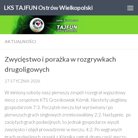
LKS TAJFUN Ostrów Wielkopolski
Skip to content
AKTUALNOŚCI
Zwycięstwo i porażka w rozgrywkach
drugoligowych
27 STYCZNIA 2026
W minioną sobotę nasz pierwszy zespół rozegrał wyjazdowy
mecz z zespołem KTS Grześkowiak Kórnik. Niestety ulegliśmy
gospodarzom 7:3. Początek meczu był wyrównany i po
pierwszych grach singlowych zremisowaliśmy 2:2. Następnie, po
zaciętych grach podwójnych, to jednak gospodarze wyszli
zwycięsko i objęli prowadzenie w meczu, 4:2. Po wygranych
grach podwójnych zespół z Kórnika zagrał drugą część meczu