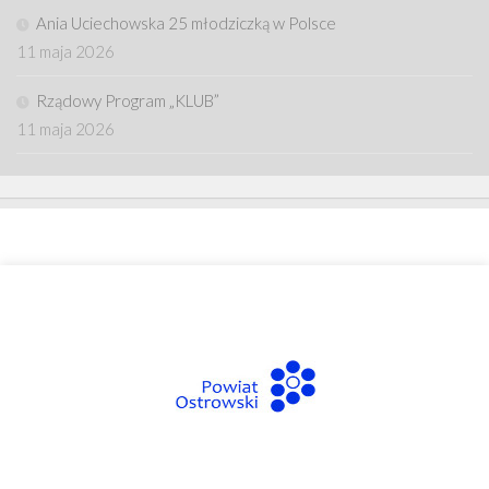
Ania Uciechowska 25 młodziczką w Polsce
11 maja 2026
Rządowy Program „KLUB”
11 maja 2026
Oparte na
- Zaprojektowany z
Motyw Hueman