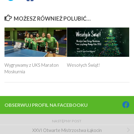
MOŻESZ RÓWNIEŻ POLUBIĆ…
Wygrywamy z UKS Maraton
Wesołych Świąt!
Moskurnia
OBSERWUJ PROFIL NA FACEBOOKU
NASTĘPNY POST
XXVI Otwarte Mistrzostwa Łąkocin