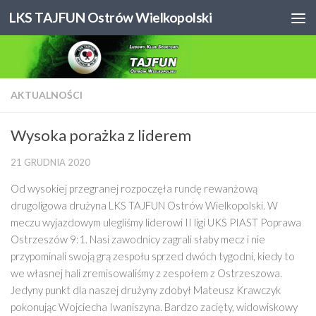
LKS TAJFUN Ostrów Wielkopolski
Skip to content
AKTUALNOŚCI
Wysoka porażka z liderem
21 GRUDNIA 2020
Od wysokiej przegranej rozpoczęła rundę rewanżową
drugoligowa drużyna LKS TAJFUN Ostrów Wielkopolski. W
meczu wyjazdowym ulegliśmy liderowi II ligi UKS PIAST Poprawa
Ostrzeszów 9:1. Nasi zawodnicy zagrali słaby mecz i nie
przypominali swoją grą zespołu sprzed dwóch tygodni, kiedy to
we własnej hali zremisowaliśmy z zespołem z Ostrzeszowa.
Jedyny punkt dla naszej drużyny zdobył Mateusz Krawczyk
pokonując Wojciecha Iwaniszyna. Bardzo zacięty, widowiskowy