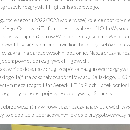
ę ruszyły rozgrywki III ligi tenisa stołowego.
gurację sezonu 2022/2023 w pierwszej kolejce spotkały si
kiego. Ostrowski Tajfun podejmował zespół Orła Wysocko 
ci stołowi Tajfuna Ostrów Wielkopolski gościom z Wysocka 
pozwolił ugrać swoim przeciwnikom tylko pięć setów podcz
cy zagrali na bardzo wysokim poziomie. Nasza drużyna roz
t jeden: powrót do rozgrywek II ligowych.
st w niedzielę, nasz drugi zespół zainaugurował rozgrywki
kiego Tajfuna pokonały zespół z Powiatu Kaliskiego, UKS
w tym meczu zagrali Jan Setecki i Filip Pioch. Janek odniósł
rzegrał tylko jeden pojedynek zdobywając 3 punkty.
dobrze weszliśmy w nowy sezon zaczynający od dwóch wygra
zy to o dobrze przepracowanym okresie przygotowawczym