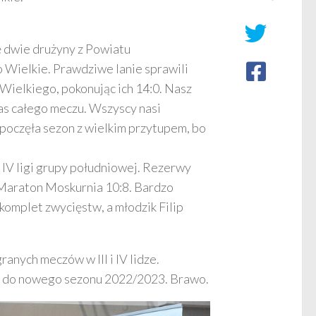
ę dwie drużyny z Powiatu
Wielkie. Prawdziwe lanie sprawili
Wielkiego, pokonując ich 14:0. Nasz
as całego meczu. Wszyscy nasi
poczęła sezon z wielkim przytupem, bo
 IV ligi grupy południowej. Rezerwy
 Maraton Moskurnia 10:8. Bardzo
 komplet zwycięstw, a młodzik Filip
nych meczów w III i IV lidze.
 do nowego sezonu 2022/2023. Brawo.