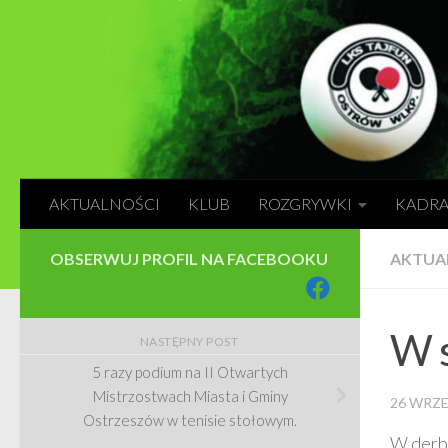
Skip to content
AKTUALNOŚCI
KLUB
ROZGRYWKI
KADR
OBSERWUJ PROFIL NA FACEBOOKU
AKTUA
W s
NASTĘPNY POST
5 razy podium na II Otwartych
Mistrzostwach Miasta i Gminy
26 WRZE
Ostrzeszów w tenisie stołowym.
W derb