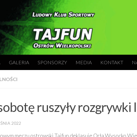
A
GALERIA
SPONSORZY
MEDIA
KONTAKT
N
LNOŚCI
obotę ruszyły rozgrywki II
ŚNIA 2022
owym meczu ostrowski Tajfun deklasuje Orła Wysocko Wiel