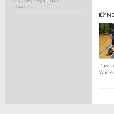
Rządowy Program „KLUB”
11 maja 2026
MO
Duży su
Wielkop