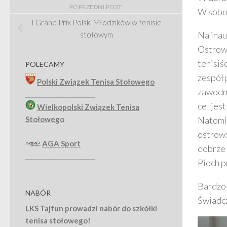
POPRZEDNI POST
W sobot
I Grand Prix Polski Młodzików w tenisie
Na inau
stołowym
Ostrows
tenisiś
POLECAMY
zespół 
Polski Związek Tenisa Stołowego
zawodni
_______________________
cel jes
Wielkopolski Związek Tenisa
Stołowego
Natomia
_______________________
ostrows
AGA Sport
dobrze 
_______________________
Pioch p
Bardzo 
NABÓR
Świadc
LKS Tajfun prowadzi nabór do szkółki
tenisa stołowego!