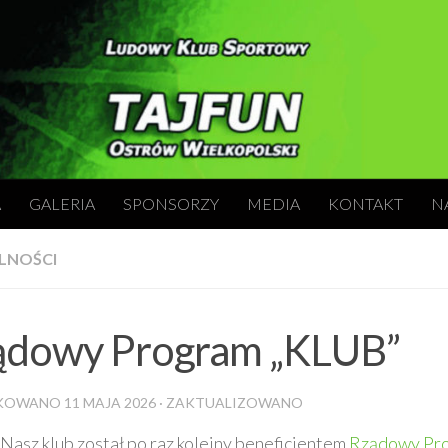
A
GALERIA
SPONSORZY
MEDIA
KONTAKT
N
LNOŚCI
ądowy Program „KLUB”
IKOWANO
11 MAJA 2026
· ZAKTUALIZOWANO
Nasz klub został po raz kolejny beneficjentem
Rządowy Pr