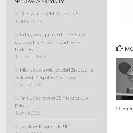
NAJNOWSZE ARTYKUŁY
IX edycja TASOMIX CUP 2026
10 lipca 2026
Udany występ naszych tenisistów
stołowych w Mistrzostwach Polski
MO
Kadetów
1 czerwca 2026
Mistrzostwa Wielkopolski Zrzeszenia
Ludowych Zespołów Sportowych
30 maja 2026
Ania Uciechowska 25 młodziczką w
Polsce
Oliwier
11 maja 2026
Rządowy Program „KLUB”