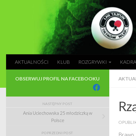
Skip to content
AKTUALNOŚCI
KLUB
ROZGRYWKI
KADR
OBSERWUJ PROFIL NA FACEBOOKU
AKTUA
Rz
NASTĘPNY POST
Ania Uciechowska 25 młodziczką w
Polsce
OPUBL
POPRZEDNI POST
Brawo. 