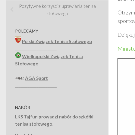
Pozytywne korzyści z uprawiania tenisa
Otrzyma
stołowego
sporto
POLECAMY
Dzięku
Polski Związek Tenisa Stołowego
Ministe
_______________________
Wielkopolski Związek Tenisa
Stołowego
_______________________
AGA Sport
_______________________
NABÓR
LKS Tajfun prowadzi nabór do szkółki
tenisa stołowego!