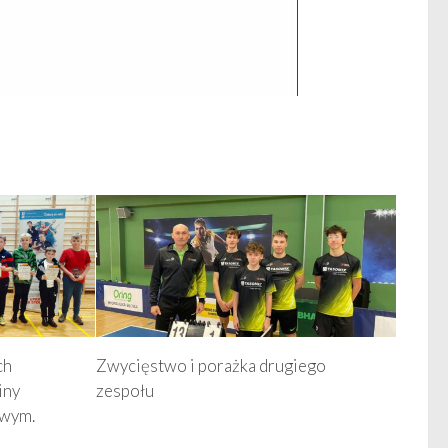
ch
Zwycięstwo i porażka drugiego
iny
zespołu
owym.