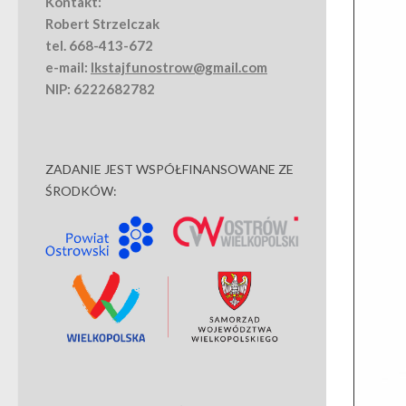
Kontakt:
Robert Strzelczak
tel. 668-413-672
e-mail:
lkstajfunostrow@gmail.com
NIP: 6222682782
ZADANIE JEST WSPÓŁFINANSOWANE ZE
ŚRODKÓW: