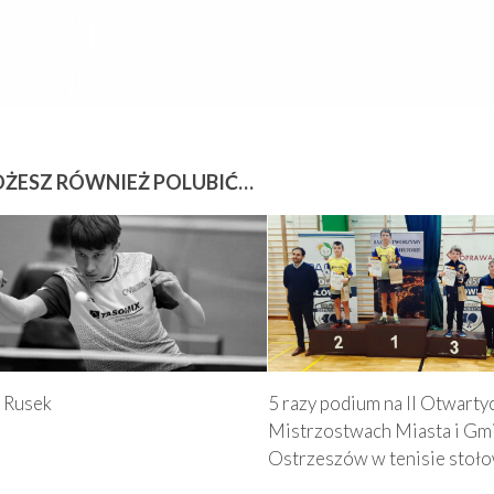
ŻESZ RÓWNIEŻ POLUBIĆ…
 Rusek
5 razy podium na II Otwarty
Mistrzostwach Miasta i Gm
Ostrzeszów w tenisie stoł