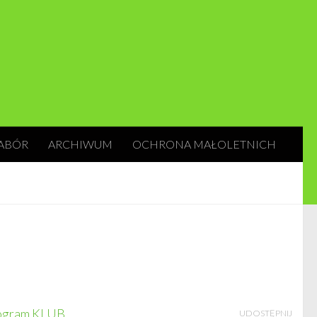
ABÓR
ARCHIWUM
OCHRONA MAŁOLETNICH
ogram KLUB
.
UDOSTĘPNIJ