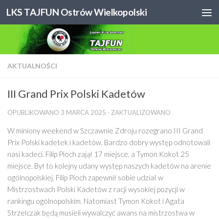
LKS TAJFUN Ostrów Wielkopolski
Skip to content
AKTUALNOŚCI
III Grand Prix Polski Kadetów
OPUBLIKOWANO
3 MARCA 2025
· ZAKTUALIZOWANO
W miniony weekend w Szczawnie Zdroju rozegrano III Grand
Prix Polski kadetek i kadetów. Bardzo dobry występ odnotowali
nasi kadeci. Filip Pioch zajął 17 miejsce, a Tymon Kokot 25
miejsce. Był to kolejny udany występ naszych kadetów na arenie
ogólnopolskiej. Filip Pioch zapewnił sobie udział w
Mistrzostwach Polski Kadetów z racji wysokiej pozycji w
rankingu ogólnopolskim. Natomiast Tymon Kokot i Agata
Strzelczak będą musieli wywalczyć awans na mistrzostwa w