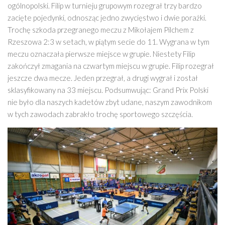
ogólnopolski. Filip w turnieju grupowym rozegrał trzy bardzo
zacięte pojedynki, odnosząc jedno zwycięstwo i dwie porażki.
Trochę szkoda przegranego meczu z Mikołajem Pilchem z
Rzeszowa 2:3 w setach, w piątym secie do 11. Wygrana w tym
meczu oznaczała pierwsze miejsce w grupie. Niestety Filip
zakończył zmagania na czwartym miejscu w grupie. Filip rozegrał
jeszcze dwa mecze. Jeden przegrał, a drugi wygrał i został
sklasyfikowany na 33 miejscu. Podsumwując: Grand Prix Polski
nie było dla naszych kadetów zbyt udane, naszym zawodnikom
w tych zawodach zabrakło trochę sportowego szczęścia.