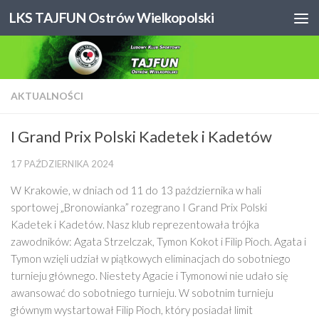
LKS TAJFUN Ostrów Wielkopolski
Skip to content
AKTUALNOŚCI
I Grand Prix Polski Kadetek i Kadetów
17 PAŹDZIERNIKA 2024
W Krakowie, w dniach od 11 do 13 października w hali
sportowej „Bronowianka” rozegrano I Grand Prix Polski
Kadetek i Kadetów. Nasz klub reprezentowała trójka
zawodników: Agata Strzelczak, Tymon Kokot i Filip Pioch. Agata i
Tymon wzięli udział w piątkowych eliminacjach do sobotniego
turnieju głównego. Niestety Agacie i Tymonowi nie udało się
awansować do sobotniego turnieju. W sobotnim turnieju
głównym wystartował Filip Pioch, który posiadał limit