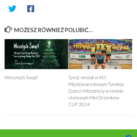
MOŻESZ RÓWNIEŻ POLUBIĆ…
Wesołych Świąt!
Sześć medali w XIII
Międzynarodowym Turnieju
Dzieci i Młodzieży w tenisie
stołowym Mini Drzonków
CUP 2024